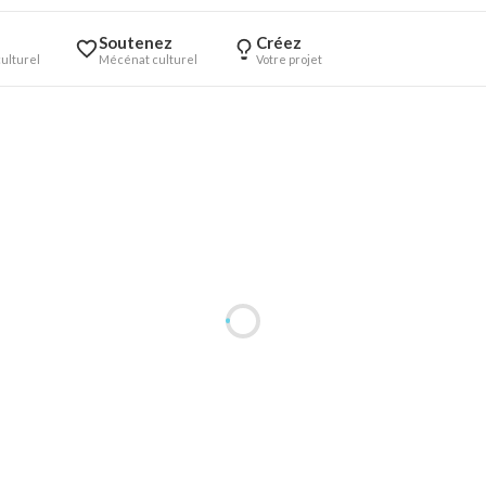
Soutenez
Créez
ulturel
Mécénat culturel
Votre projet