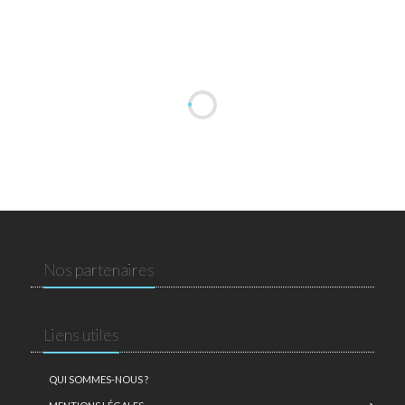
Nos partenaires
Liens utiles
QUI SOMMES-NOUS ?