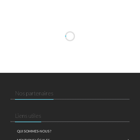
Nos partenaires
Liens utiles
QUI SOMMES-NOUS ?