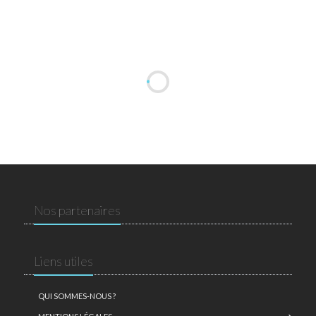
Nos partenaires
Liens utiles
QUI SOMMES-NOUS ?