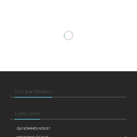
Nos partenaires
Liens utiles
QUI SOMMES-NOUS ?