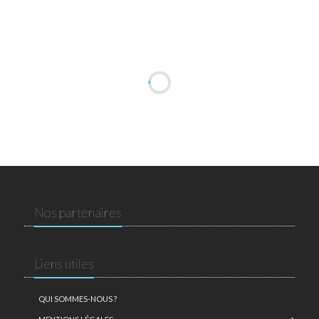
Nos partenaires
Liens utiles
QUI SOMMES-NOUS ?