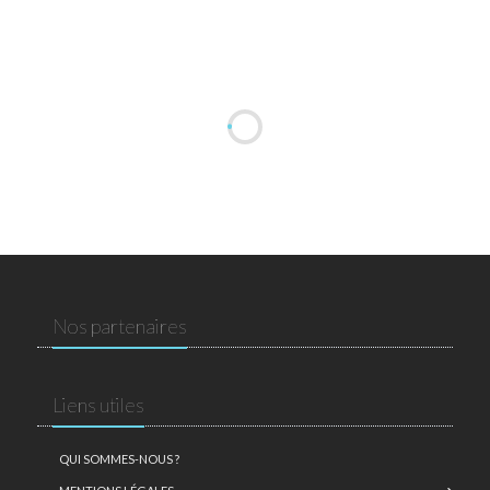
Nos partenaires
Liens utiles
QUI SOMMES-NOUS ?