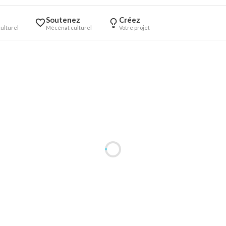
Soutenez
Créez
ulturel
Mécénat culturel
Votre projet