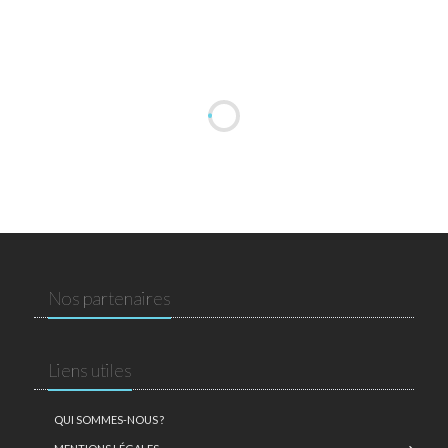
Nos partenaires
Liens utiles
QUI SOMMES-NOUS ?