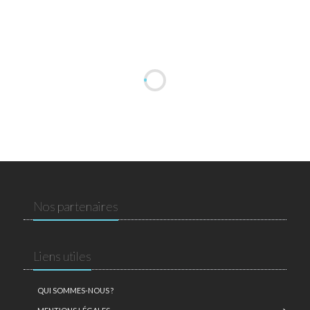
Nos partenaires
Liens utiles
QUI SOMMES-NOUS ?