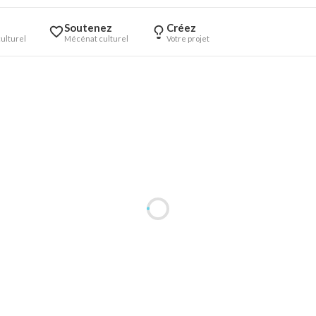
Soutenez
Créez
ulturel
Mécénat culturel
Votre projet