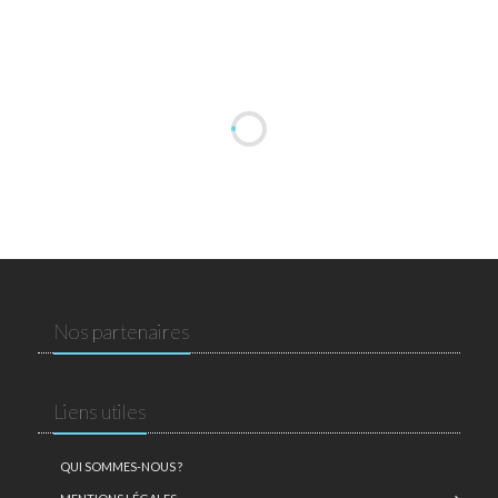
Nos partenaires
Liens utiles
QUI SOMMES-NOUS ?