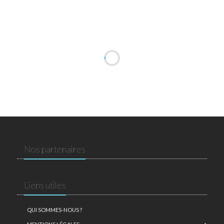
Nos partenaires
Liens utiles
QUI SOMMES-NOUS ?