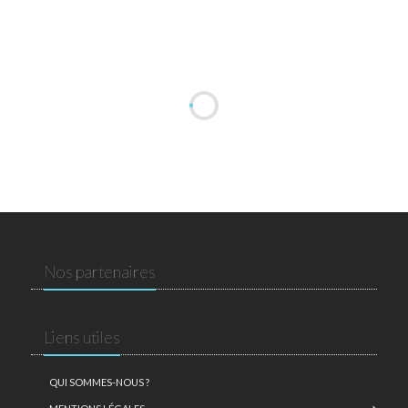
Nos partenaires
Liens utiles
QUI SOMMES-NOUS ?