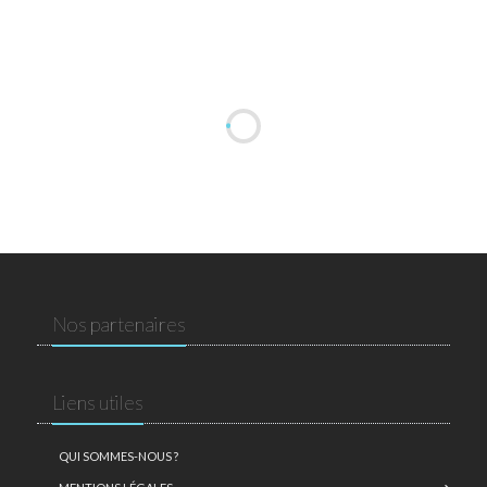
Nos partenaires
Liens utiles
QUI SOMMES-NOUS ?