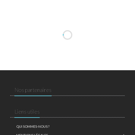
Nos partenaires
Liens utiles
QUI SOMMES-NOUS ?