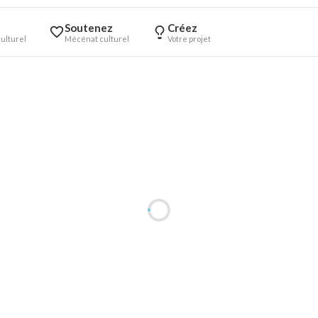
Soutenez
Créez
ulturel
Mécénat culturel
Votre projet