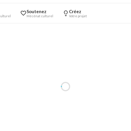
Soutenez
Créez
ulturel
Mécénat culturel
Votre projet