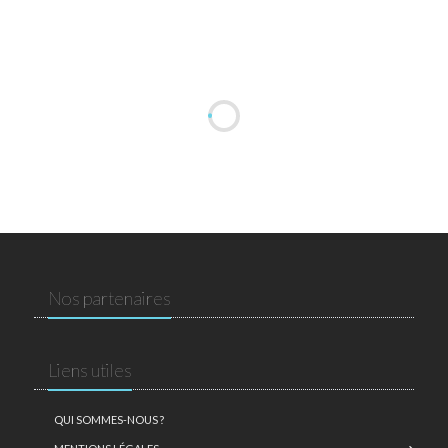
Nos partenaires
Liens utiles
QUI SOMMES-NOUS ?