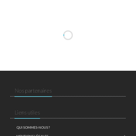
Nos partenaires
Liens utiles
QUI SOMMES-NOUS ?