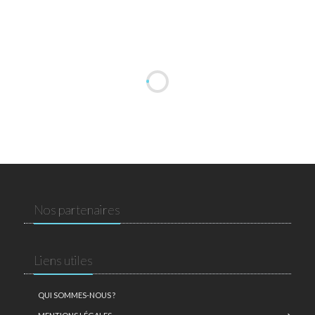
Nos partenaires
Liens utiles
QUI SOMMES-NOUS ?