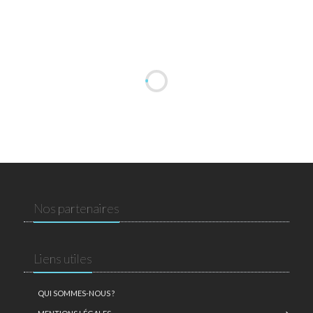
Nos partenaires
Liens utiles
QUI SOMMES-NOUS ?