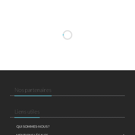
Nos partenaires
Liens utiles
QUI SOMMES-NOUS ?