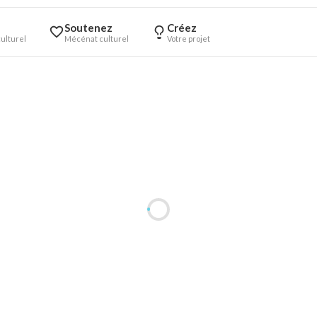
Soutenez
Créez
ulturel
Mécénat culturel
Votre projet