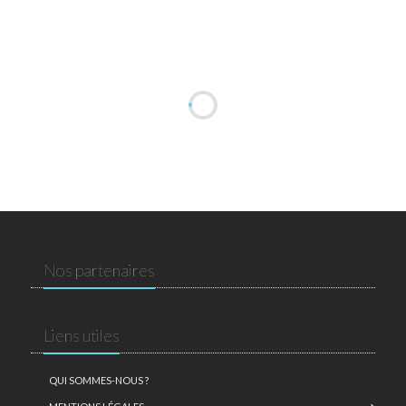
Nos partenaires
Liens utiles
QUI SOMMES-NOUS ?