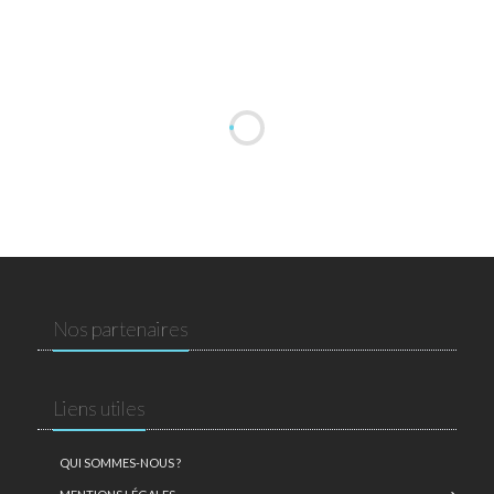
Nos partenaires
Liens utiles
QUI SOMMES-NOUS ?