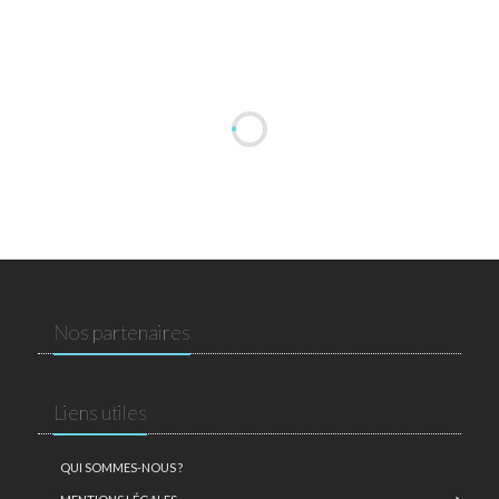
Nos partenaires
Liens utiles
QUI SOMMES-NOUS ?