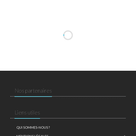
Nos partenaires
Liens utiles
QUI SOMMES-NOUS ?