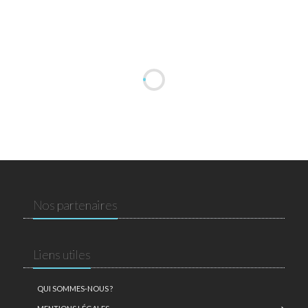
Nos partenaires
Liens utiles
QUI SOMMES-NOUS ?