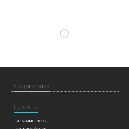
Nos partenaires
Liens utiles
QUI SOMMES-NOUS ?