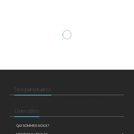
Nos partenaires
Liens utiles
QUI SOMMES-NOUS ?