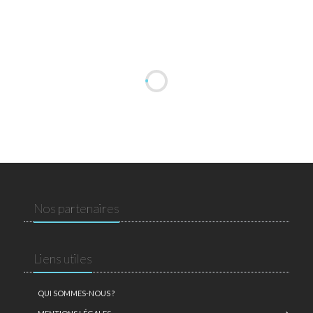
Nos partenaires
Liens utiles
QUI SOMMES-NOUS ?