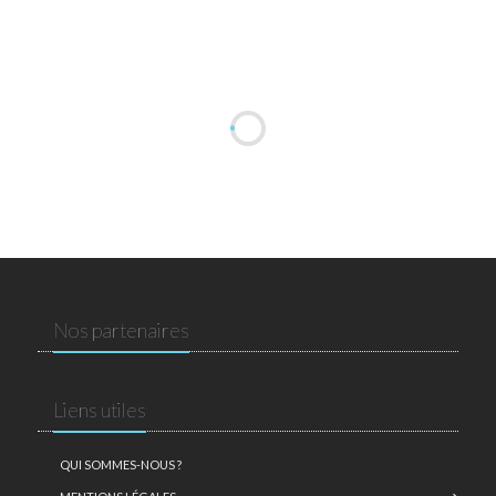
Nos partenaires
Liens utiles
QUI SOMMES-NOUS ?