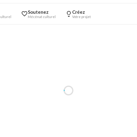
Soutenez
Créez
ulturel
Mécénat culturel
Votre projet