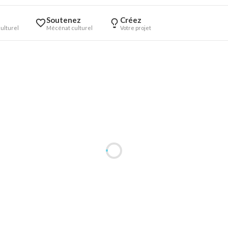
Soutenez
Créez
ulturel
Mécénat culturel
Votre projet