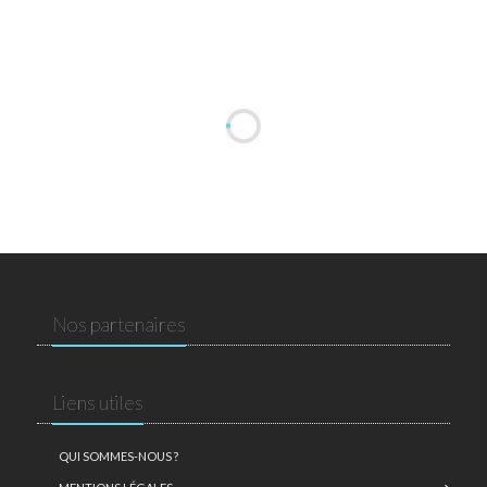
Nos partenaires
Liens utiles
QUI SOMMES-NOUS ?