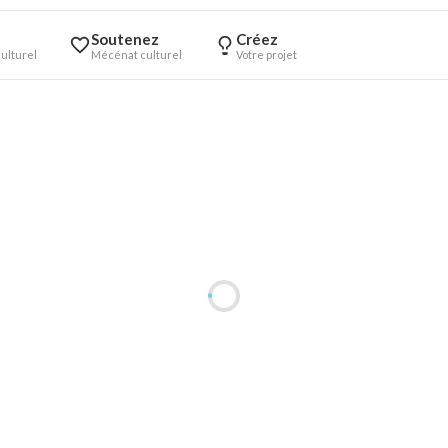
Soutenez
Créez
ulturel
Mécénat culturel
Votre projet