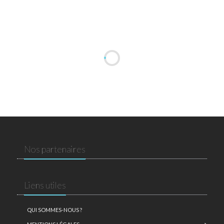
Nos partenaires
Liens utiles
QUI SOMMES-NOUS ?