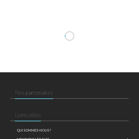
Nos partenaires
Liens utiles
QUI SOMMES-NOUS ?