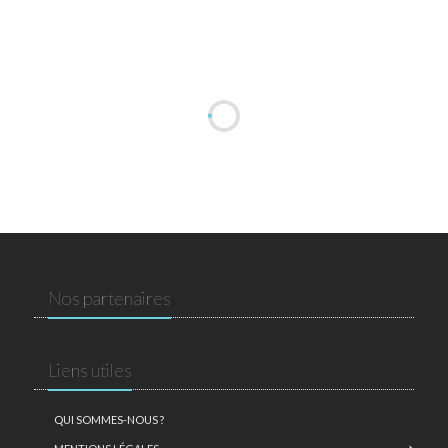
Nos partenaires
Liens utiles
QUI SOMMES-NOUS ?