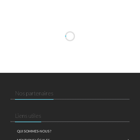
Nos partenaires
Liens utiles
QUI SOMMES-NOUS ?