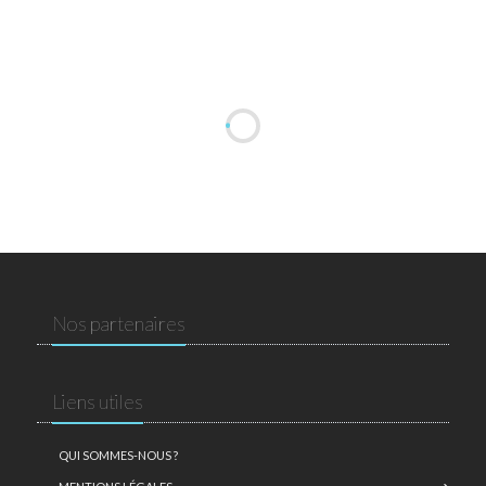
Nos partenaires
Liens utiles
QUI SOMMES-NOUS ?