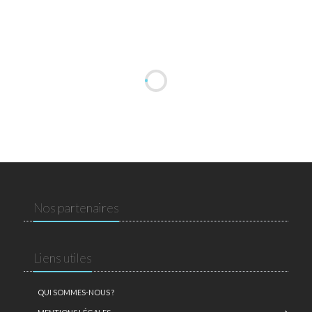
Nos partenaires
Liens utiles
QUI SOMMES-NOUS ?