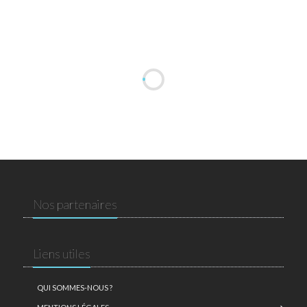
Nos partenaires
Liens utiles
QUI SOMMES-NOUS ?