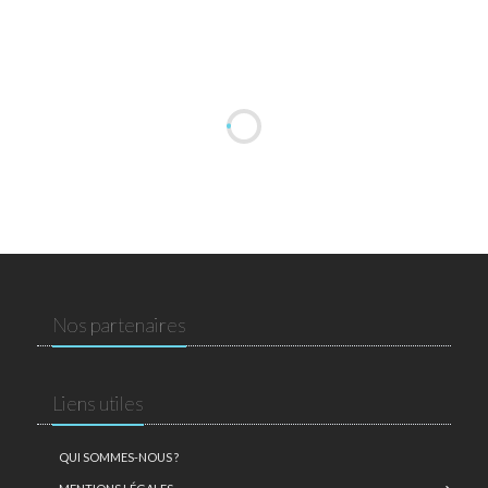
Nos partenaires
Liens utiles
QUI SOMMES-NOUS ?