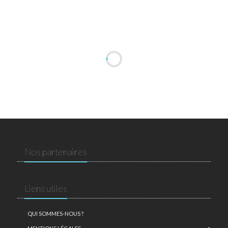
Nos partenaires
Liens utiles
QUI SOMMES-NOUS ?