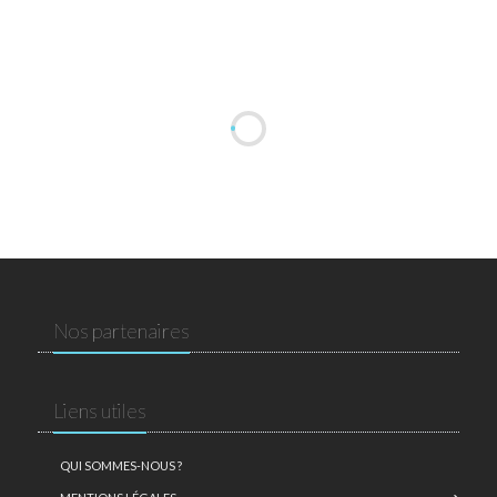
Nos partenaires
Liens utiles
QUI SOMMES-NOUS ?