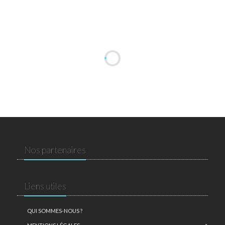
Nos partenaires
Liens utiles
QUI SOMMES-NOUS ?