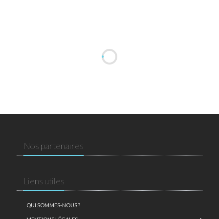
Nos partenaires
Liens utiles
QUI SOMMES-NOUS ?