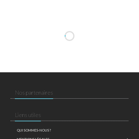
Nos partenaires
Liens utiles
QUI SOMMES-NOUS ?